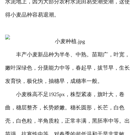
水泥地上，因为大部分农村水泥田易受潮受潮，这使
得小麦品种容易退潮。
丰产小麦新品种为半冬、中熟。苗期广，叶宽，
嫩叶深绿色，分蘖能力中等，春起早，拔节早，生长
发育快，极化快，抽穗早，成穗率一般。
小麦株高不足1925px，株型紧凑，旗叶大，卷
曲，穗层整齐，长势娇嫩。穗长圆形，长芒，白色
壳，白色粒，半角质粒，正常丰满，黑胚率中等。出
苗强，抗寒性中等。对春季的超低温和干旱非常敏