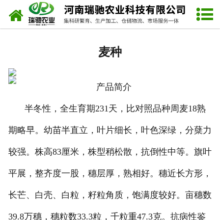
网站首页
视频中心
麦种
资质荣誉
联系我们
半冬性，全生育期231天，比对照品种周麦18熟
期略早。幼苗半直立，叶片细长，叶色深绿，分蘖力
较强。株高83厘米，株型稍松散，抗倒性中等。旗叶
平展，整齐度一股，穗层厚，熟相好。穗近长方形，
长芒、白壳、白粒，籽粒角质，饱满度较好。亩穗数
39.8万穗，穗粒数33.3粒，千粒重47.3克。抗病性鉴